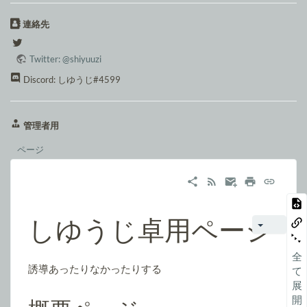
連絡先
Twitter: @shiyuuzi
Discord: しゆうじ#4599
管理者用
ページ
しゆうじ卓用ページ
全
誘導あったりなかったりする
て
展
開