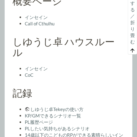
概要ページ
す
る
／
インセイン
折
Call of Cthulhu
り
畳
しゆうじ卓 ハウスルー
む
ル
インセイン
CoC
記録
しゆうじ卓Tekeyの使い方
KP/GMできるシナリオ一覧
PL履歴ページ
PLしたい気持ちがあるシナリオ
14歳以下のこどものRPができる素晴らしいイン