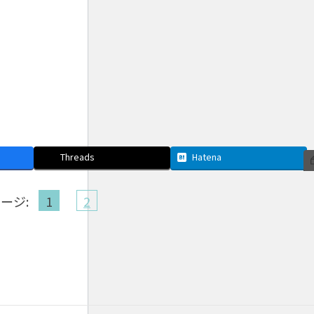
Threads
Hatena
ージ:
1
2