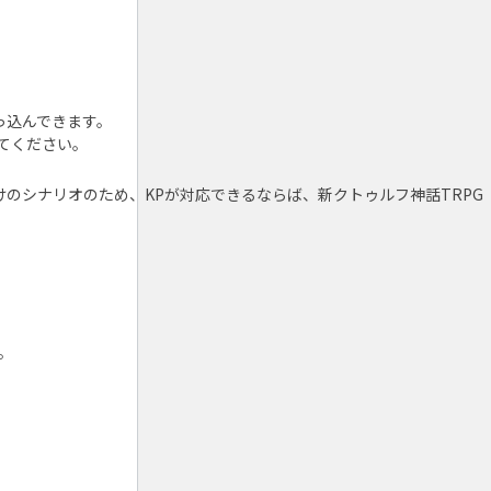
っ込んできます。
てください。
オのため、KPが対応できるならば、新クトゥルフ神話TRPG（Call o
。