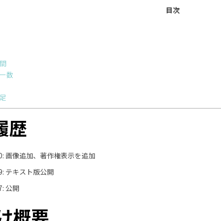
っ
目次
て！」)
間
ー数
足
履歴
2.10: 画像追加、著作権表示を追加
.19: テキスト版公開
27: 公開
向け概要