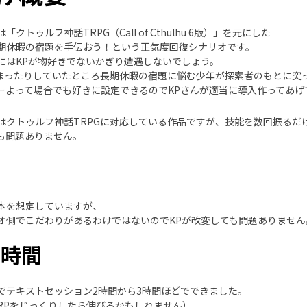
クトゥルフ神話TRPG（Call of Cthulhu 6版）」を元にした
期休暇の宿題を手伝おう！という正気度回復シナリオです。
にはKPが物好きでないかぎり遭遇しないでしょう。
まったりしていたところ長期休暇の宿題に悩む少年が探索者のもとに突
ーよって場合でも好きに設定できるのでKPさんが適当に導入作ってあげ
クトゥルフ神話TRPGに対応している作品ですが、技能を数回振るだけのシナリ
も問題ありません。
本を想定していますが、
オ側でこだわりがあるわけではないのでKPが改変しても問題ありません
イ時間
でテキストセッション2時間から3時間ほどでできました。
RPをじっくりしたら伸びるかもしれません）