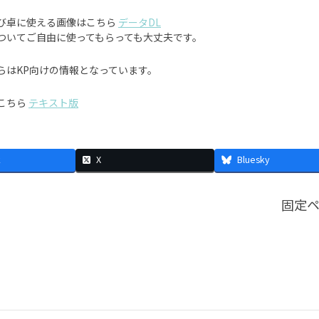
び卓に使える画像はこちら
データDL
ついてご自由に使ってもらっても大丈夫です。
らはKP向けの情報となっています。
こちら
テキスト版
k
X
Bluesky
固定ペ