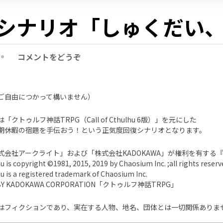
Cシナリオ「しゅくだい
(CoC
コメントをどうぞ
シ
ナ
リ
ご自由につかって構いません）
オ
クトゥルフ神話TRPG（Call of Cthulhu 6版）」を元にした
「し
期休暇の宿題を手伝おう！という正気度回復シナリオとなります。
ゅ
く
式会社アークライト」および「株式会社KADOKAWA」が権利を有する
だ
hu is copyright ©1981, 2015, 2019 by Chaosium Inc. ;all rights reserv
hu is a registered trademark of Chaosium Inc.
い、
 BY KADOKAWA CORPORATION「クトゥルフ神話TRPG」
て
つ
はフィクションであり、実在する人物、地名、団体とは一切関係ありま
だ