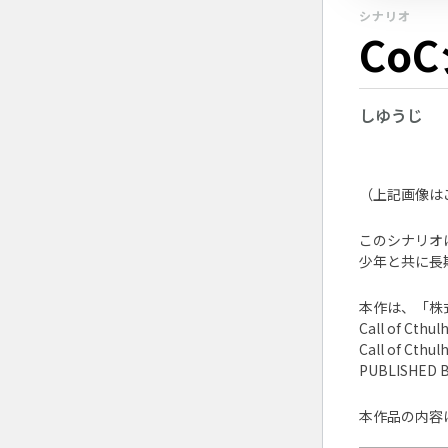
シナリオ
Co
しゆうじ
（上記画像は
このシナリオは「
少年と共に長
本作は、「株
Call of Cthul
Call of Cthul
PUBLISHED
本作品の内容