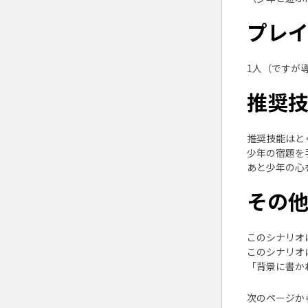
プレ
1人（ですが
推奨
推奨技能はと
少年の宿題を
あと少年の心
その
このシナリオ
このシナリオ
「背景に書か
次のページか