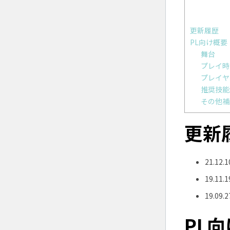
更新履歴
PL向け概要
舞台
プレイ時
プレイヤ
推奨技能
その他補
更新
21.1
19.11
19.09.
PL