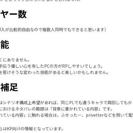
イヤー数
導入が比較的自由なので複数人同時でもできると思います）
技能
くにありません。
手伝う優しい心を有したPCの方がRPしやすいでしょう。
を惹けそうな変わった技能があると楽しいかもしれません。
他補足
はシナリオ構成上希望があれば、同じPLでも違うキャラで周回してもか
におけるネタバレの範囲は「背景に書かれている内容」です。
れている内容」に触れる場合は、ふせったー、privetterなどを用い
らはKP向けの情報となっています。