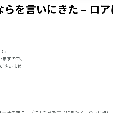
らを言いにきた – ロ
ます。
いますので、
ださいませ。
なる―その前に – （さよならを言いにきた／しゆうじ作）