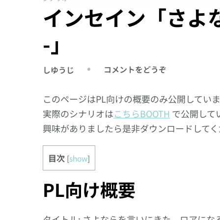
インセイン「さよな
-」
(イ
コメントをどうぞ
しゆうじ
ン
セ
このページはPL向けの概要のみ公開してい
イ
実際のシナリオは
こちらBOOTH
で公開して
ン
興味がありましたら是非ダウンロードしてく
「さ
よ
目次
[
show
]
な
ら
PL向け概要
を
言
い
タイトル: さよならを言いにきた – ロアに