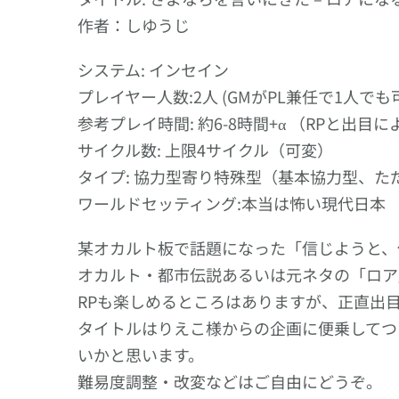
に
作者：しゆうじ
き
た
システム: インセイン
–
プレイヤー人数:2人 (GMがPL兼任で1人でも
ロ
参考プレイ時間: 約6-8時間+α （RPと出
ア
サイクル数: 上限4サイクル（可変）
に
タイプ: 協力型寄り特殊型（基本協力型、た
な
ワールドセッティング:本当は怖い現代日本
る
―
某オカルト板で話題になった「信じようと、
そ
オカルト・都市伝説あるいは元ネタの「ロア
の
RPも楽しめるところはありますが、正直出
前
に
タイトルはりえこ様からの企画に便乗してつけ
-」)
いかと思います。
難易度調整・改変などはご自由にどうぞ。