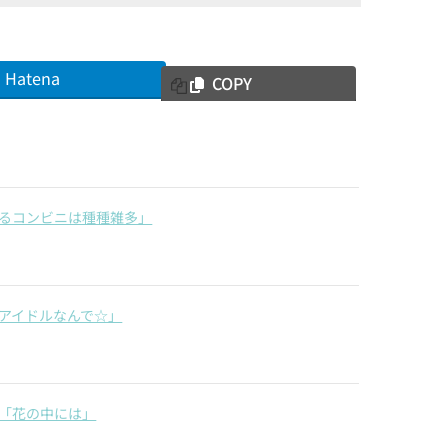
Hatena
COPY
るコンビニは種種雑多」
アイドルなんで☆」
「花の中には」