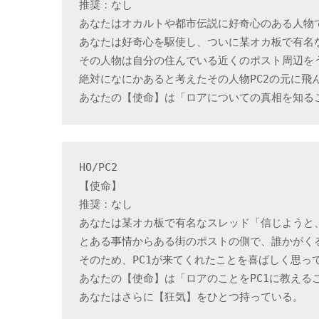
推奨：なし

あなたはオカルトや都市伝説に好奇心のある人物で
あなたは好奇心を駆使し、ついに某オカ板で有名な
その人物は自分の住んでいる近くのポスト周辺をう
絶対になにかあると考えたその人物PC2の元に飛ん
あなたの【使命】は「ロアについての真相を知る
HO/PC2

【使命】

推奨：なし

あなたは某オカ板で有名なスレッド「信じようと、
とある事情からある街のポストの側で、誰かがくる
そのため、PC1が来てくれたことを喜ばしく思って
あなたの【使命】は「ロアのことをPC1に教えるこ
あなたはさらに【狂気】をひとつ持っている。