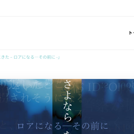
ト
た – ロアになる―その前に -」